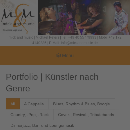
mick and music | Michael Peters | Tel. +49 40 55779993 | Mobil +49 172
4140285 | E-Mail: info@mickandmusic.de
Menu
Portfolio | Künstler nach
Genre
All
A Cappella
Blues, Rhythm & Blues, Boogie
Country, -Pop, -Rock
Cover-, Revival-, Tributebands
Dinnerjazz, Bar- und Loungemusik