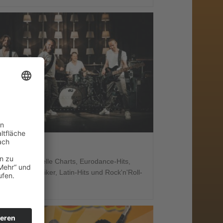
DBEATS
nd Pop, aktuelle Charts, Eurodance-Hits,
und Soulklassiker, Latin-Hits und Rock'n'Roll-
ker.