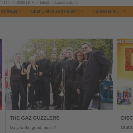
 +49 172 4140285 | E-Mail: info@mickandmusic.de
| Anfrage
über „mick and music“
Impressum…
THE GAZ GUZZLERS
DISC
Do you like good music?
DISCO