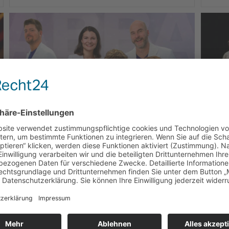
ABBAFEVER
GOO
Abbafever - die Nr. 1 in Europa
Rock u
Funk- 
Klassi