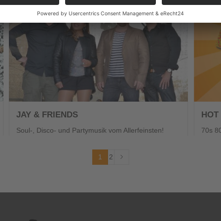
JAY & FRIENDS
HOT
Soul-, Disco- und Partymusik vom Allerfeinsten!
70s 8
1
2