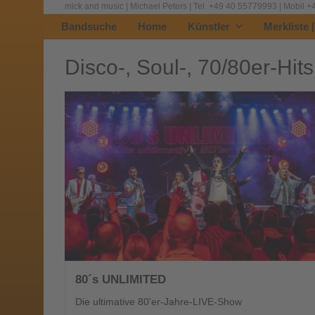
mick and music | Michael Peters | Tel. +49 40 55779993 | Mobil
Bandsuche
Home
Künstler
Merkliste 
Disco-, Soul-, 70/80er-Hits
80´s UNLIMITED
Die ultimative 80'er-Jahre-LIVE-Show