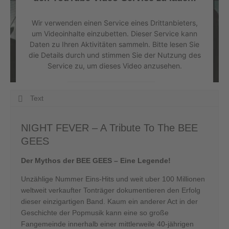
powered by
Usercentrics Consent Management
Platform
&
eRecht24
Wir verwenden einen Service eines Drittanbieters,
um Videoinhalte einzubetten. Dieser Service kann
Daten zu Ihren Aktivitäten sammeln. Bitte lesen Sie
die Details durch und stimmen Sie der Nutzung des
Service zu, um dieses Video anzusehen.
Mehr Informationen
Text
Akzeptieren
NIGHT FEVER – A Tribute To The BEE
powered by
Usercentrics Consent Management
GEES
Platform
&
eRecht24
Der Mythos der BEE GEES – Eine Legende!
Unzählige Nummer Eins-Hits und weit uber 100 Millionen
weltweit verkaufter Tonträger dokumentieren den Erfolg
dieser einzigartigen Band. Kaum ein anderer Act in der
Geschichte der Popmusik kann eine so große
Fangemeinde innerhalb einer mittlerweile 40-jährigen