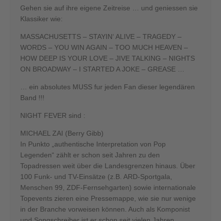
Gehen sie auf ihre eigene Zeitreise … und geniessen sie
Klassiker wie:
MASSACHUSETTS – STAYIN‘ ALIVE – TRAGEDY –
WORDS – YOU WIN AGAIN – TOO MUCH HEAVEN –
HOW DEEP IS YOUR LOVE – JIVE TALKING – NIGHTS
ON BROADWAY – I STARTED A JOKE – GREASE …
… ein absolutes MUSS fur jeden Fan dieser legendären
Band !!!
NIGHT FEVER sind :
MICHAEL ZAI (Berry Gibb)
In Punkto „authentische Interpretation von Pop
Legenden“ zählt er schon seit Jahren zu den
Topadressen weit über die Landesgrenzen hinaus. Über
100 Funk- und TV-Einsätze (z.B. ARD-Sportgala,
Menschen 99, ZDF-Fernsehgarten) sowie internationale
Topevents zieren eine Pressemappe, wie sie nur wenige
in der Branche vorweisen können. Auch als Komponist
und Songschreiber ist er schon seit vielen Jahren