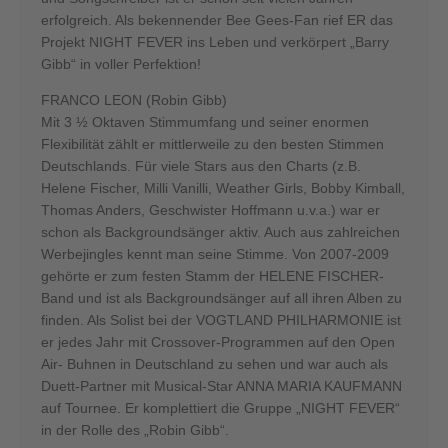
erfolgreich. Als bekennender Bee Gees-Fan rief ER das
Projekt NIGHT FEVER ins Leben und verkörpert „Barry
Gibb“ in voller Perfektion!
FRANCO LEON (Robin Gibb)
Mit 3 ½ Oktaven Stimmumfang und seiner enormen
Flexibilität zählt er mittlerweile zu den besten Stimmen
Deutschlands. Für viele Stars aus den Charts (z.B.
Helene Fischer, Milli Vanilli, Weather Girls, Bobby Kimball,
Thomas Anders, Geschwister Hoffmann u.v.a.) war er
schon als Backgroundsänger aktiv. Auch aus zahlreichen
Werbejingles kennt man seine Stimme. Von 2007-2009
gehörte er zum festen Stamm der HELENE FISCHER-
Band und ist als Backgroundsänger auf all ihren Alben zu
finden. Als Solist bei der VOGTLAND PHILHARMONIE ist
er jedes Jahr mit Crossover-Programmen auf den Open
Air- Buhnen in Deutschland zu sehen und war auch als
Duett-Partner mit Musical-Star ANNA MARIA KAUFMANN
auf Tournee. Er komplettiert die Gruppe „NIGHT FEVER“
in der Rolle des „Robin Gibb“.