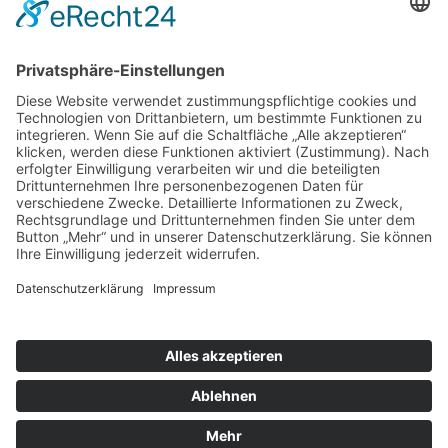
Künstler anfragen
zum Formular
mick and music | Künstler-Agentur | Michael Peters | Reichsbahnstraße
28 | 22525 Hamburg | Tel. +49 40 55779993 | Mobil +49 172 4140285 | E-
Mail:
info@mickandmusic.de