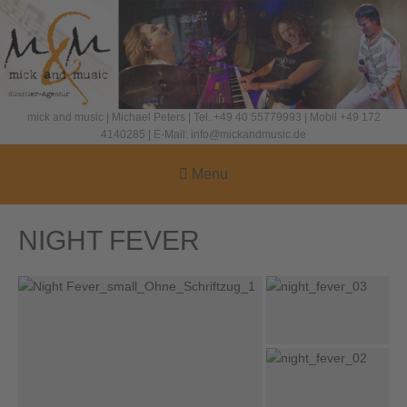
mick and music | Michael Peters | Tel. +49 40 55779993 | Mobil +49 172
4140285 | E-Mail: info@mickandmusic.de
Menu
NIGHT FEVER