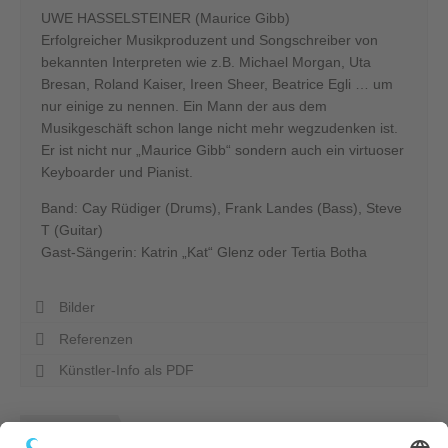
UWE HASSELSTEINER (Maurice Gibb)
Erfolgreicher Musikproduzent und Songschreiber von
bekannten Interpreten wie z.B. Michael Morgan, Uta
Bresan, Roland Kaiser, Ireen Sheer, Beatrice Egli … um
nur einige zu nennen. Ein Mann der aus dem
Musikgeschäft schon lange nicht mehr wegzudenken ist.
Er ist nicht nur „Maurice Gibb“ sondern auch ein virtuoser
Keyboarder und Pianist.
Band: Cay Rüdiger (Drums), Frank Landes (Bass), Steve
T (Guitar)
Gast-Sängerin: Katrin „Kat“ Glenz oder Tertia Botha
Bilder
Referenzen
Künstler-Info als PDF
Künstler merken