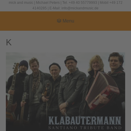
mick and music | Michael Peters | Tel. +49 40 55779993 | Mobil +49 172
4140285 | E-Mail: info@mickandmusic.de
Menu
K