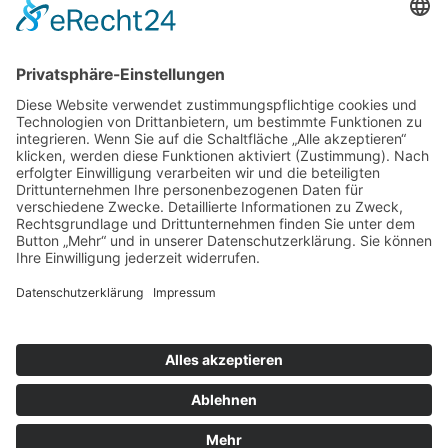
JAZZDUO AND FRIENDS
Jazz, Swing, Bossa Nova, Latin
1
2
mick and music | Künstler-Agentur | Michael Peters | Reichsbahnstraße
28 | 22525 Hamburg | Tel. +49 40 55779993 | Mobil +49 172 4140285 | E-
Mail:
info@mickandmusic.de