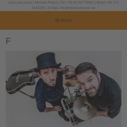
mick and music | Michael Peters | Tel. +49 40 55779993 | Mobil +49 172
4140285 | E-Mail: info@mickandmusic.de
Menu
F