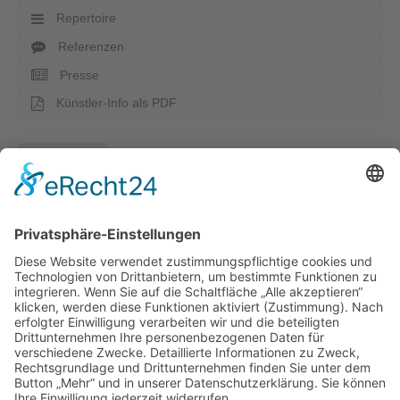
Repertoire
Referenzen
Presse
Künstler-Info als PDF
Künstler merken
Künstler anfragen