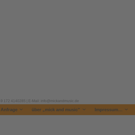
 +49 172 4140285 | E-Mail: info@mickandmusic.de
| Anfrage
über „mick and music“
Impressum…