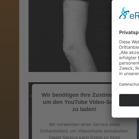
Wir benötigen Ihre Zustimmung,
um den YouTube Video-Service
zu laden!
Wir verwenden einen Service eines
Drittanbieters, um Videoinhalte einzubetten.
Dieser Service kann Daten zu Ihren