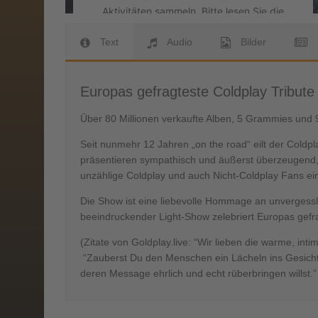
Aktivitäten sammeln. Bitte lesen Sie die
Details durch und stimmen Sie der Nutzung
des Service zu, um dieses Video
Text
Audio
Bilder
anzusehen.
Europas gefragteste Coldplay Tribut
Mehr Informationen
Über 80 Millionen verkaufte Alben, 5 Grammies und 9
Akzeptieren
Seit nunmehr 12 Jahren „on the road“ eilt der Coldpl
powered by
Usercentrics Consent
präsentieren sympathisch und äußerst überzeugend, ei
Management Platform
&
eRecht24
unzählige Coldplay und auch Nicht-Coldplay Fans ein
Die Show ist eine liebevolle Hommage an unvergess
beeindruckender Light-Show zelebriert Europas gefra
(Zitate von Goldplay.live: “Wir lieben die warme, in
“Zauberst Du den Menschen ein Lächeln ins Gesicht,
deren Message ehrlich und echt rüberbringen willst.” 