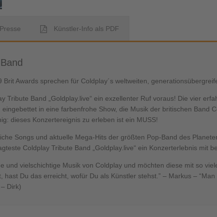
Presse
Künstler-Info als PDF
e Band
 Brit Awards sprechen für Coldplay´s weltweiten, generationsübergreif
ay Tribute Band „Goldplay.live“ ein exzellenter Ruf voraus! Die vier 
ngebettet in eine farbenfrohe Show, die Musik der britischen Band Col
ig: dieses Konzertereignis zu erleben ist ein MUSS!
liche Songs und aktuelle Mega-Hits der größten Pop-Band des Planete
gteste Coldplay Tribute Band „Goldplay.live“ ein Konzerterlebnis mit b
time und vielschichtige Musik von Coldplay und möchten diese mit so vie
 hast Du das erreicht, wofür Du als Künstler stehst.” – Markus – “Ma
– Dirk)