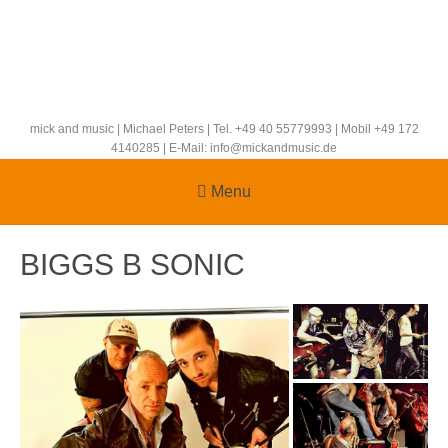
mick and music | Michael Peters | Tel. +49 40 55779993 | Mobil +49 172
4140285 | E-Mail: info@mickandmusic.de
Menu
BIGGS B SONIC